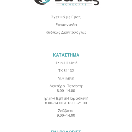
ν
η
μ
ε
Σχετικά με Εμάς
ρ
Επικοινωνία
ω
τ
Κώδικας Δεοντολογίας
ι
κ
ό
Δ
ε
ΚΑΤΑΣΤΗΜΑ
λ
τ
Ηλιού Ηλία 5
ί
ΤΚ 81132
ο
:
Μυτιλήνη
Δευτέρα–Τετάρτη:
8.00–14.00
Τρίτη–Πέμπτη-Παρασκευή:
8.00–14.00 & 18.00-21.00
Σάββατο:
9.00–14.00