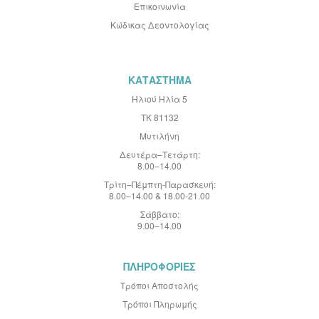
Επικοινωνία
ω
τ
Κώδικας Δεοντολογίας
ι
κ
ό
Δ
ε
ΚΑΤΑΣΤΗΜΑ
λ
τ
Ηλιού Ηλία 5
ί
ΤΚ 81132
ο
:
Μυτιλήνη
Δευτέρα–Τετάρτη:
8.00–14.00
Τρίτη–Πέμπτη-Παρασκευή:
8.00–14.00 & 18.00-21.00
Σάββατο:
9.00–14.00
ΠΛΗΡΟΦΟΡΙΕΣ
Τρόποι Αποστολής
Τρόποι Πληρωμής