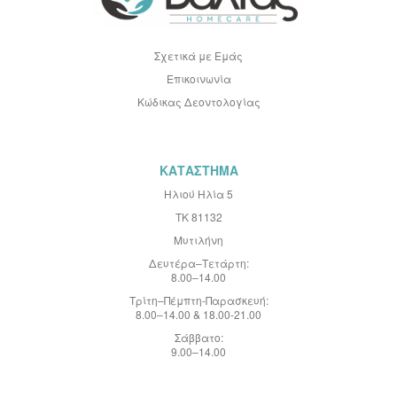
ν
η
μ
ε
Σχετικά με Εμάς
ρ
Επικοινωνία
ω
τ
Κώδικας Δεοντολογίας
ι
κ
ό
Δ
ε
ΚΑΤΑΣΤΗΜΑ
λ
τ
Ηλιού Ηλία 5
ί
ΤΚ 81132
ο
:
Μυτιλήνη
Δευτέρα–Τετάρτη:
8.00–14.00
Τρίτη–Πέμπτη-Παρασκευή:
8.00–14.00 & 18.00-21.00
Σάββατο:
9.00–14.00