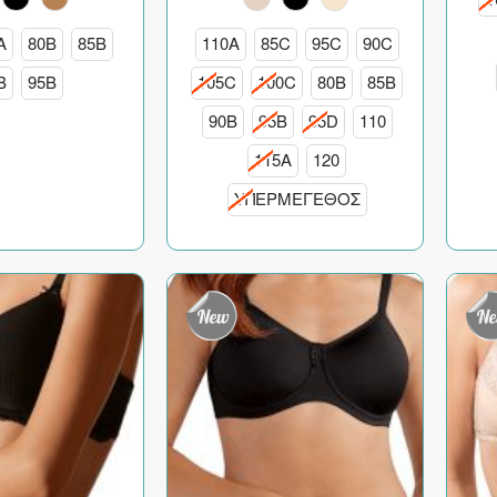
A
80B
85B
110A
85C
95C
90C
B
95B
105C
100C
80B
85B
90B
95B
95D
110
115A
120
ΥΠΕΡΜΕΓΕΘΟΣ