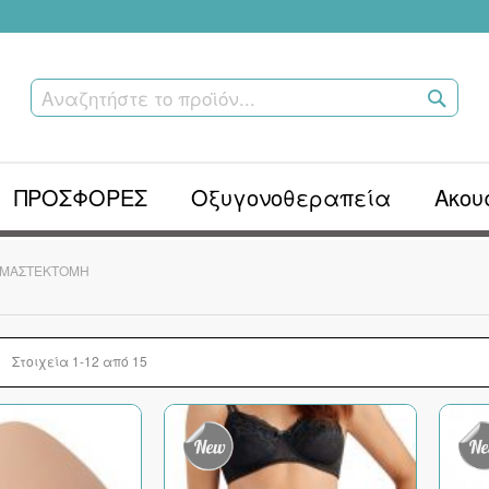
ΑΝΑΖ
ΤΟ
ΠΡΟΪΌ
ΠΡΟΣΦΟΡΕΣ
Οξυγονοθεραπεία
Ακου
ΜΑΣΤΕΚΤΟΜΉ
λή
στα
Στοιχεία
1
-
12
από
15