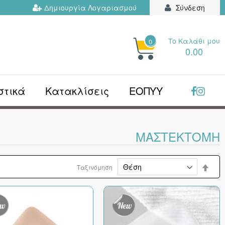
Δημιουργία Λογαριασμού
Σύνδεση
Το Kαλάθι μου
0
ΗΤΉΣΤΕ
0.00
Ν...
στικά
Κατακλίσεις
ΕΟΠΥΥ
ΜΑΣΤΕΚΤΟΜΉ
Φθίν
Ταξινόμηση
ταξι