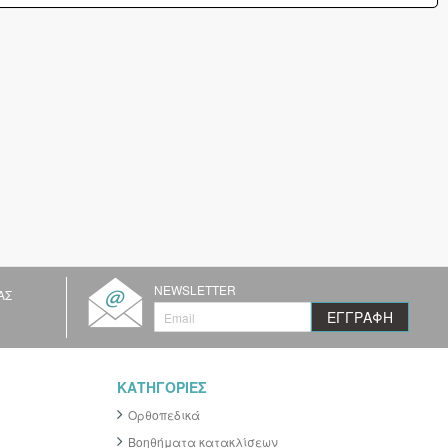
NEWSLETTER
ΑΣ
Ε
ΕΓΓΡΑΦΉ
γ
γ
ρ
α
ΚΑΤΗΓΟΡΙΕΣ
φ
ή
Ορθοπεδικά
σ
τ
Βοηθήματα κατακλίσεων