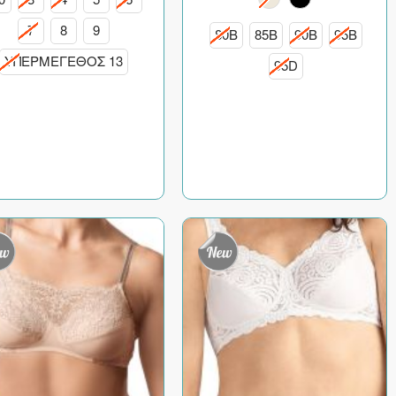
7
8
9
80B
85B
90B
95B
ΥΠΕΡΜΕΓΕΘΟΣ 13
95D