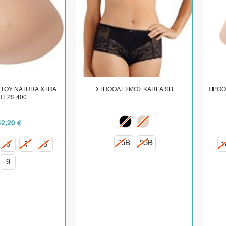
ΤΟΥ NATURA XTRA
ΣΤΗΘΟΔΕΣΜΟΣ KARLA SB
ΠΡΟΘ
HT 2S 400
2,20 €
75B
85B
6
7
8
1
9