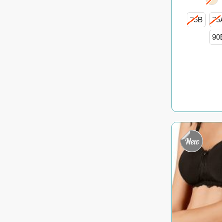
75B
75
90