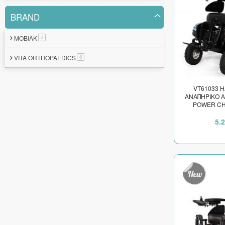
BRAND
MOBIAK
στοιχείο
3
VITA ORTHOPAEDICS
στοιχείο
6
VT61033 
ΑΝΑΠΗΡΙΚΟ Α
POWER CH
ΚΑΘΙΣ
5.