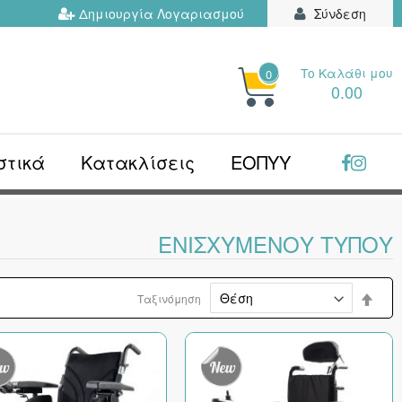
Δημιουργία Λογαριασμού
Σύνδεση
Το Kαλάθι μου
0
ΗΤΉΣΤΕ
0.00
Ν...
στικά
Κατακλίσεις
ΕΟΠΥΥ
ΕΝΙΣΧΥΜΈΝΟΥ ΤΎΠΟΥ
Φθίν
Ταξινόμηση
ταξι