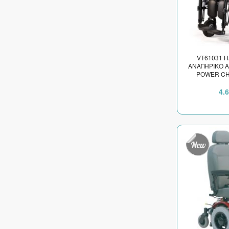
VT61031 
ΑΝΑΠΗΡΙΚΟ Α
POWER CH
ΚΑΘΙΣ
4.