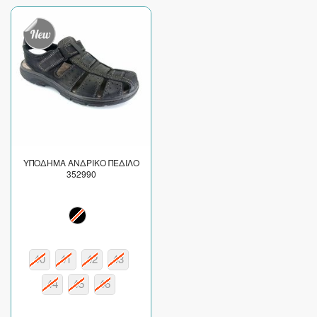
ΥΠΟΔΗΜΑ ΑΝΔΡΙΚΟ ΠΕΔΙΛΟ
352990
40
41
42
43
44
45
46