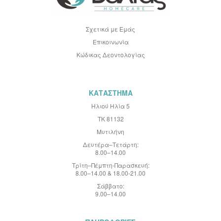
ν
η
μ
ε
Σχετικά με Εμάς
ρ
Επικοινωνία
ω
τ
Κώδικας Δεοντολογίας
ι
κ
ό
Δ
ε
ΚΑΤΑΣΤΗΜΑ
λ
τ
Ηλιού Ηλία 5
ί
ΤΚ 81132
ο
:
Μυτιλήνη
Δευτέρα–Τετάρτη:
8.00–14.00
Τρίτη–Πέμπτη-Παρασκευή:
8.00–14.00 & 18.00-21.00
Σάββατο:
9.00–14.00