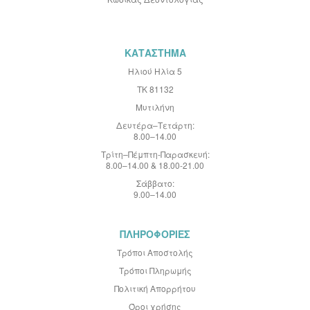
ι
κ
ό
Δ
ε
ΚΑΤΑΣΤΗΜΑ
λ
τ
Ηλιού Ηλία 5
ί
ΤΚ 81132
ο
:
Μυτιλήνη
Δευτέρα–Τετάρτη:
8.00–14.00
Τρίτη–Πέμπτη-Παρασκευή:
8.00–14.00 & 18.00-21.00
Σάββατο:
9.00–14.00
ΠΛΗΡΟΦΟΡΙΕΣ
Τρόποι Αποστολής
Τρόποι Πληρωμής
Πολιτική Απορρήτου
Όροι χρήσης