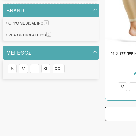
BRAND
OPPO MEDICAL INC
στοιχείο
2
VITA ORTHOPAEDICS
στοιχείο
1
ΜΈΓΕΘΟΣ
06-2-177 ΠΕΡ
S
M
L
XL
XXL
M
L