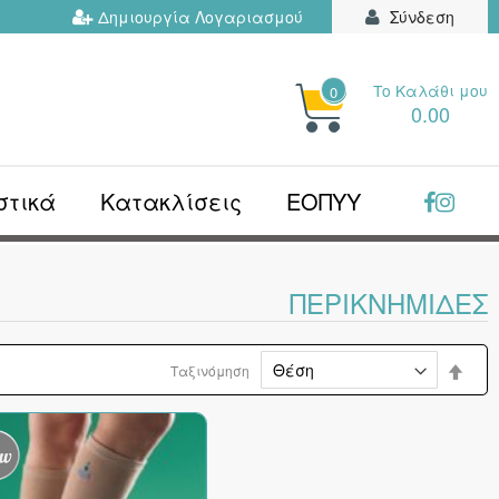
Δημιουργία Λογαριασμού
Σύνδεση
Το Kαλάθι μου
0
ΗΤΉΣΤΕ
0.00
Ν...
στικά
Κατακλίσεις
ΕΟΠΥΥ
ΠΕΡΙΚΝΗΜΊΔΕΣ
Φθίν
Ταξινόμηση
ταξι