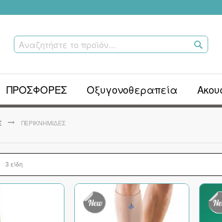
ΑΝΑΖ
ΤΟ
ΠΡΟΪΌ
ΠΡΟΣΦΟΡΕΣ
Οξυγονοθεραπεία
Ακου
Σ
ΠΕΡΙΚΝΗΜΊΔΕΣ
λή
στα
3
είδη