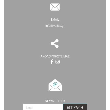
EMAIL
info@valtas.gr
ΑΚΟΛΟΥΘΗΣΤΕ ΜΑΣ
NEWSLETTER
Ε
ΕΓΓΡΑΦΉ
γ