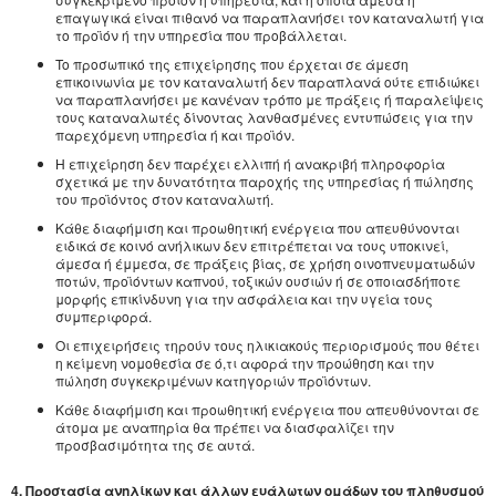
επαγωγικά είναι πιθανό να παραπλανήσει τον καταναλωτή για
το προϊόν ή την υπηρεσία που προβάλλεται.
To προσωπικό της επιχείρησης που έρχεται σε άμεση
επικοινωνία με τον καταναλωτή δεν παραπλανά ούτε επιδιώκει
να παραπλανήσει με κανέναν τρόπο με πράξεις ή παραλείψεις
τους καταναλωτές δίνοντας λανθασμένες εντυπώσεις για την
παρεχόμενη υπηρεσία ή και προϊόν.
Η επιχείρηση δεν παρέχει ελλιπή ή ανακριβή πληροφορία
σχετικά με την δυνατότητα παροχής της υπηρεσίας ή πώλησης
του προϊόντος στον καταναλωτή.
Κάθε διαφήμιση και προωθητική ενέργεια που απευθύνονται
ειδικά σε κοινό ανήλικων δεν επιτρέπεται να τους υποκινεί,
άμεσα ή έμμεσα, σε πράξεις βίας, σε χρήση οινοπνευματωδών
ποτών, προϊόντων καπνού, τοξικών ουσιών ή σε οποιασδήποτε
μορφής επικίνδυνη για την ασφάλεια και την υγεία τους
συμπεριφορά.
Οι επιχειρήσεις τηρούν τους ηλικιακούς περιορισμούς που θέτει
η κείμενη νομοθεσία σε ό,τι αφορά την προώθηση και την
πώληση συγκεκριμένων κατηγοριών προϊόντων.
Κάθε διαφήμιση και προωθητική ενέργεια που απευθύνονται σε
άτομα με αναπηρία θα πρέπει να διασφαλίζει την
προσβασιμότητα της σε αυτά.
4. Προστασία ανηλίκων και άλλων ευάλωτων ομάδων του πληθυσμού