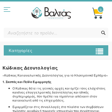
Μετάβαση
στο
περιεχόμενο
0
ΑΝ
ΤΟ
ΠΡΟ
Κατηγορίες
Κώδικας Δεοντολογίας
«Κώδικας Καταναλωτικής Δεοντολογίας για το Ηλεκτρονικό Εμπόριο»
1. Σκοπός και Πεδίο Εφαρμογής
Ο Κώδικας θέτει τις γενικές αρχές και ορίζει τους ελάχιστους
κανόνες επαγγελματικής δεοντολογίας και ηθικής
συμπεριφοράς, που πρέπει να τηρούνται απέναντι στον
καταναλωτή από τις επιχειρήσεις.
Εφαρμόζεται στις συναλλαγές στο πλαίσιο των συμβάσεων
πώλησης αγαθών ή παροχής υπηρεσιών που συνάπτονται