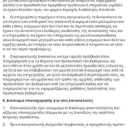
μη ζητηθεισών εμπορικών επικοινωνιών με ανθρώπινη παρέμβαση
(κλήση) για προώθηση και προμήθεια προϊόντων ή υπηρεσιών, εφόσον
το έχουν δηλώσει προς τον φορέα παροχής διαθέσιμης στο κοινό.
8. Οι επιχειρήσεις παρέχουν στους καταναλωτές τη δυνατότητα να
επιλέγουν εάν επιθυμούν την αποστολή διαφημιστικών μηνυμάτων και
κάθε είδους ενημερωτικών δελτίων και σε περίπτωση αποδοχής να
έχουν την δυνατότητα ελεύθερης ανάκλησης της συναίνεσης τους και
οι επιχειρήσεις να έχουν την υποχρέωση της μη επαναπροώθησης
νέων διαφημιστικών μηνυμάτων και κάθε είδους ενημερωτικών δελτίων
εφεξής (εκτός αν υπάρξει εκ νέου συγκατάθεση ή πληρούνται εκ νέου
οι εκ του νόμου προβλέψεις).
9. Ο καταναλωτής δικαιούται να έχει άμεση πρόσβαση στην
πληροφόρηση για τα θέματα των προσωπικών του δεδομένων, να
αντιτίθεται στην χρήση αυτών σε μελλοντικές προωθητικές ενέργειες,
να ζητά και να επιβεβαιώνει την μερική ή ολική διαγραφή τους από τα
αρχεία της επιχείρησης, να ζητά την διόρθωση ή συμπλήρωση τους, να
πληροφορείται τον χρόνο και τον τρόπο της αρχικής απόκτησης των
προσωπικών του δεδομένων από την επιχείρηση καθώς και να
ενημερώνεται για τις εφαρμοζόμενες μεθόδους προστασίας των
προσωπικών δεδομένων.
6. Δικαίωμα υπαναχώρησης για τους καταναλωτές
1. Ο καταναλωτής έχει αναφαίρετο δικαίωμα αναιτιολόγητης και
αζήμιας υπαναχώρησης σύμφωνα με τις διατάξεις της εκάστοτε
κείμενης νομοθεσίας.
2. Πριν ο καταναλωτής δεσμευθεί συμβατικώς, ο προμηθευτής πρέπει