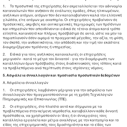
1. Το προσωπικό της επιχείρησης δεν εκμεταλλεύεται την αδυναμία
καταναλωτών που ανήκουν σε ευάλωτες ομάδες, όπως ηλικιωμένων,
ανήλικων ατόμων, ατόμων που δεν καταλαβαίνουν καλά την ελληνική
γλώσσα, είτε ατόμων με αναπηρία. Οι επιχειρήσεις προβαίνουν σε
προσεκτικές, ακριβείς και αντικειμενικές περιγραφές των προϊόντων
και υπηρεσιών που απευθύνονται ειδικά σε τέτοια άτομα κατά τρόπο
εύληπτο, κατανοητό και πλήρως προσβάσιμο σε αυτά, ώστε να μην τα
παραπλανούν όσον αφορά το πραγματικό μέγεθος, την αξία, τη φύση,
τον σκοπό, την ανθεκτικότητα, την απόδοση και την τιμή του εκάστοτε
διαφημιζόμενου προϊόντος ή υπηρεσίας.
2. Ειδικά για τους ανήλικους καταναλωτές οι επιχειρήσεις
μεριμνούν - κατά το μέτρο του δυνατού - για την διαμόρφωση των
κατάλληλων όρων πρόσβασης στους διαδικτυακούς τους τόπους κατά
τα προβλεπόμενα ανά περίπτωση στους ισχύοντες νόμους.
5. Ασφάλεια συναλλαγών και προστασία προσωπικών δεδομένων
Α. Ασφάλεια συναλλαγών
1. Οι επιχειρήσεις λαμβάνουν μέριμνα για την ασφάλεια των
συναλλαγών που πραγματοποιούνται με τη χρήση Τεχνολογιών
Πληροφορικής και Επικοινωνίας (ΤΠΕ).
2. Οι επιχειρήσεις, στο πλαίσιο αυτό και σύμφωνα με τα
προβλεπόμενα στην κείμενη νομοθεσία, καταβάλλουν κάθε δυνατή
προσπάθεια, να χρησιμοποιούν οι ίδιες ή οι συνεργάτες τους
κατάλληλα εργαλεία και μέτρα αναλόγως με την κατηγορία και το
είδος της επιχειρηματικής τους δραστηριότητα και το είδος των