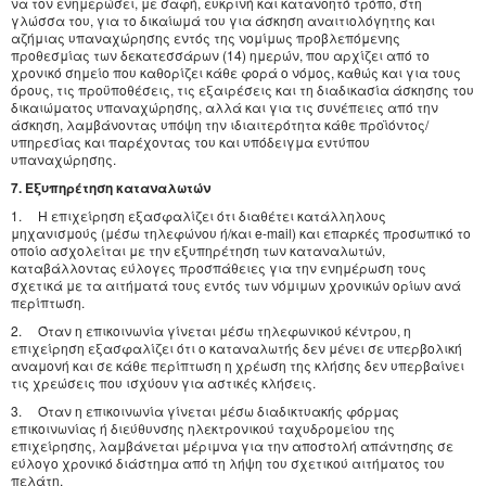
να τον ενημερώσει, με σαφή, ευκρινή και κατανοητό τρόπο, στη
γλώσσα του, για το δικαίωμά του για άσκηση αναιτιολόγητης και
αζήμιας υπαναχώρησης εντός της νομίμως προβλεπόμενης
προθεσμίας των δεκατεσσάρων (14) ημερών, που αρχίζει από το
χρονικό σημείο που καθορίζει κάθε φορά ο νόμος, καθώς και για τους
όρους, τις προϋποθέσεις, τις εξαιρέσεις και τη διαδικασία άσκησης του
δικαιώματος υπαναχώρησης, αλλά και για τις συνέπειες από την
άσκηση, λαμβάνοντας υπόψη την ιδιαιτερότητα κάθε προϊόντος/
υπηρεσίας και παρέχοντας του και υπόδειγμα εντύπου
υπαναχώρησης.
7. Εξυπηρέτηση καταναλωτών
1. Η επιχείρηση εξασφαλίζει ότι διαθέτει κατάλληλους
μηχανισμούς (μέσω τηλεφώνου ή/και e-mail) και επαρκές προσωπικό το
οποίο ασχολείται με την εξυπηρέτηση των καταναλωτών,
καταβάλλοντας εύλογες προσπάθειες για την ενημέρωση τους
σχετικά με τα αιτήματά τους εντός των νόμιμων χρονικών ορίων ανά
περίπτωση.
2. Όταν η επικοινωνία γίνεται μέσω τηλεφωνικού κέντρου, η
επιχείρηση εξασφαλίζει ότι ο καταναλωτής δεν μένει σε υπερβολική
αναμονή και σε κάθε περίπτωση η χρέωση της κλήσης δεν υπερβαίνει
τις χρεώσεις που ισχύουν για αστικές κλήσεις.
3. Όταν η επικοινωνία γίνεται μέσω διαδικτυακής φόρμας
επικοινωνίας ή διεύθυνσης ηλεκτρονικού ταχυδρομείου της
επιχείρησης, λαμβάνεται μέριμνα για την αποστολή απάντησης σε
εύλογο χρονικό διάστημα από τη λήψη του σχετικού αιτήματος του
πελάτη.