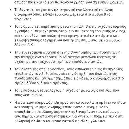
οπωσδήποτε και το εάν θα κάνουν χρήση των σχετικών φορέων.
Τη δυνατότητα για την ηλεκτρονική εναλλακτική επίλυση
διαφορών όπως ειδικότερα αναφέρεται στο άρθρο 8 του
παρόντος.
Τους όρους εξυπηρέτησης μετά την πώληση, τις τυχόν εμπορικές
εγγυήσεις (περιεχόμενο, διάρκεια και έκταση εδαφικής ισχύος),
και την ευθύνη του πωλητή για πραγματικά ελαττώματα και
έλλειψη συνομολογημένων ιδιοτήτων, σύμφωνα με τα άρθρα
534 επ. Α.Κ.
Την ενδεχόμενη ανάγκη συχνής συντήρησης των προϊόντων ή
την ύπαρξη ανταλλακτικών ιδιαίτερα μεγάλου κόστους σε
σχέση με την τρέχουσα τιμή των προϊόντων αυτών.
Τον σκοπό της επεξεργασίας, τους αποδέκτες ή τις κατηγορίες
αποδεκτών των δεδομένων και την ύπαρξη του δικαιώματος
πρόσβασης και αντίρρησης, όπως ειδικότερα αναφέρονται στο
άρθρο 5Β/παρ. 5 του παρόντος.
Τους κώδικες δεοντολογίας ή τυχόν σήματα αξιοπιστίας που
τους δεσμεύουν.
Η ανωτέρω πληροφόρηση προς τον καταναλωτή πρέπει να είναι
κατανοητή, νόμιμη, αληθής, επικαιροποιημένη, εύκολα
προσβάσιμη σε όλους, συμπεριλαμβανομένων των ατόμων με
αναπηρία, και επαληθεύσιμη και να γίνεται υποχρεωτικά στην
ελληνική γλώσσα και προαιρετικά σε άλλη γλώσσα.