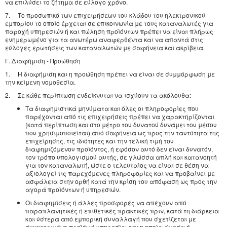
να επιλύσει το ζήτημα σε εύλογο χρόνο.
7. Το προσωπικό των επιχειρήσεων του κλάδου του ηλεκτρονικού
εμπορίου το οποίο έρχεται σε επικοινωνία με τους καταναλωτές για
παροχή υπηρεσιών ή και πώληση προϊόντων πρέπει να είναι πλήρως
ενημερωμένο για τα ανωτέρω αναφερθέντα και να απαντά στις
εύλογες ερωτήσεις των καταναλωτών με σαφήνεια και ακρίβεια.
Γ. Διαφήμιση - Προώθηση
1. Η διαφήμιση και η προώθηση πρέπει να είναι σε συμμόρφωση με
την κείμενη νομοθεσία.
2. Σε κάθε περίπτωση ενδείκνυται να ισχύουν τα ακόλουθα:
Τα διαφημιστικά μηνύματα και όλες οι πληροφορίες που
παρέχονται από τις επιχειρήσεις πρέπει να χαρακτηρίζονται
(κατά περίπτωση και στο μέτρο του δυνατού δυνάμει του μέσου
που χρησιμοποιείται) από σαφήνεια ως προς την ταυτότητα της
επιχείρησης, τις ιδιότητες και την τελική τιμή του
διαφημιζόμενου προϊόντος, ή εφόσον αυτό δεν είναι δυνατόν,
τον τρόπο υπολογισμού αυτής, σε γλώσσα απλή και κατανοητή
για τον καταναλωτή, ώστε ο τελευταίος να είναι σε θέση να
αξιολογεί τις παρεχόμενες πληροφορίες και να προβαίνει με
ασφάλεια στην ορθή κατά την κρίση του απόφαση ως προς την
αγορά προϊόντων ή υπηρεσιών.
Οι διαφημίσεις ή άλλες προσφορές να απέχουν από
παραπλανητικές ή επιθετικές πρακτικές πριν, κατά τη διάρκεια
και ύστερα από εμπορική συναλλαγή που σχετίζεται με
συγκεκριμένο προϊόν ή υπηρεσία, και η οποία άμεσα ή