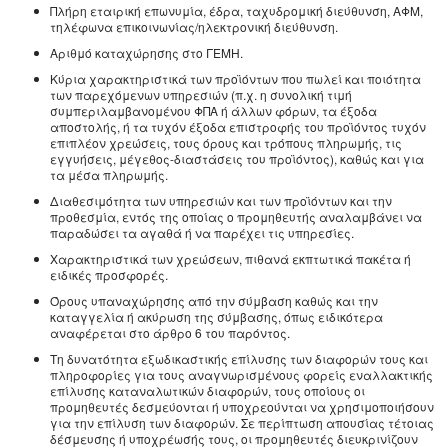
Πλήρη εταιρική επωνυμία, έδρα, ταχυδρομική διεύθυνση, ΑΦΜ,
τηλέφωνα επικοινωνίας/ηλεκτρονική διεύθυνση.
Αριθμό καταχώρησης στο ΓΕΜΗ.
Κύρια χαρακτηριστικά των προϊόντων που πωλεί και ποιότητα
των παρεχόμενων υπηρεσιών (π.χ. η συνολική τιμή
συμπεριλαμβανομένου ΦΠΑ ή άλλων φόρων, τα έξοδα
αποστολής, ή τα τυχόν έξοδα επιστροφής του προϊόντος τυχόν
επιπλέον χρεώσεις, τους όρους και τρόπους πληρωμής, τις
εγγυήσεις, μέγεθος-διαστάσεις του προϊόντος), καθώς και για
τα μέσα πληρωμής.
Διαθεσιμότητα των υπηρεσιών και των προϊόντων και την
προθεσμία, εντός της οποίας ο προμηθευτής αναλαμβάνει να
παραδώσει τα αγαθά ή να παρέχει τις υπηρεσίες.
Χαρακτηριστικά των χρεώσεων, πιθανά εκπτωτικά πακέτα ή
ειδικές προσφορές.
Όρους υπαναχώρησης από την σύμβαση καθώς και την
καταγγελία ή ακύρωση της σύμβασης, όπως ειδικότερα
αναφέρεται στο άρθρο 6 του παρόντος.
Τη δυνατότητα εξωδικαστικής επίλυσης των διαφορών τους και
πληροφορίες για τους αναγνωρισμένους φορείς εναλλακτικής
επίλυσης καταναλωτικών διαφορών, τους οποίους οι
προμηθευτές δεσμεύονται ή υποχρεούνται να χρησιμοποιήσουν
για την επίλυση των διαφορών. Σε περίπτωση απουσίας τέτοιας
δέσμευσης ή υποχρέωσής τους, οι προμηθευτές διευκρινίζουν