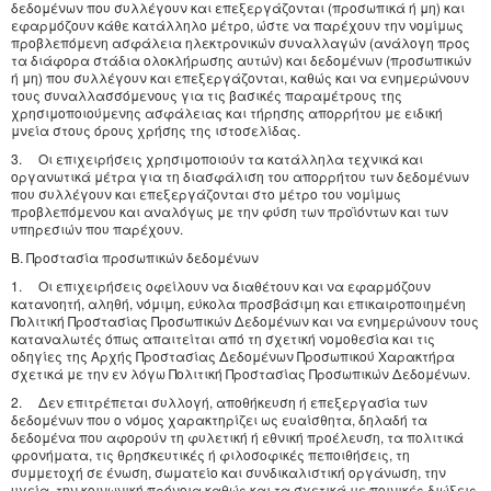
δεδομένων που συλλέγουν και επεξεργάζονται (προσωπικά ή μη) και
εφαρμόζουν κάθε κατάλληλο μέτρο, ώστε να παρέχουν την νομίμως
προβλεπόμενη ασφάλεια ηλεκτρονικών συναλλαγών (ανάλογη προς
τα διάφορα στάδια ολοκλήρωσης αυτών) και δεδομένων (προσωπικών
ή μη) που συλλέγουν και επεξεργάζονται, καθώς και να ενημερώνουν
τους συναλλασσόμενους για τις βασικές παραμέτρους της
χρησιμοποιούμενης ασφάλειας και τήρησης απορρήτου με ειδική
μνεία στους όρους χρήσης της ιστοσελίδας.
3. Οι επιχειρήσεις χρησιμοποιούν τα κατάλληλα τεχνικά και
οργανωτικά μέτρα για τη διασφάλιση του απορρήτου των δεδομένων
που συλλέγουν και επεξεργάζονται στο μέτρο του νομίμως
προβλεπόμενου και αναλόγως με την φύση των προϊόντων και των
υπηρεσιών που παρέχουν.
Β. Προστασία προσωπικών δεδομένων
1. Οι επιχειρήσεις οφείλουν να διαθέτουν και να εφαρμόζουν
κατανοητή, αληθή, νόμιμη, εύκολα προσβάσιμη και επικαιροποιημένη
Πολιτική Προστασίας Προσωπικών Δεδομένων και να ενημερώνουν τους
καταναλωτές όπως απαιτείται από τη σχετική νομοθεσία και τις
οδηγίες της Αρχής Προστασίας Δεδομένων Προσωπικού Χαρακτήρα
σχετικά με την εν λόγω Πολιτική Προστασίας Προσωπικών Δεδομένων.
2. Δεν επιτρέπεται συλλογή, αποθήκευση ή επεξεργασία των
δεδομένων που ο νόμος χαρακτηρίζει ως ευαίσθητα, δηλαδή τα
δεδομένα που αφορούν τη φυλετική ή εθνική προέλευση, τα πολιτικά
φρονήματα, τις θρησκευτικές ή φιλοσοφικές πεποιθήσεις, τη
συμμετοχή σε ένωση, σωματείο και συνδικαλιστική οργάνωση, την
υγεία, την κοινωνική πρόνοια καθώς και τα σχετικά με ποινικές διώξεις