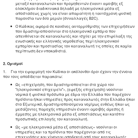
μεταξύ καταναλωτών και προμηθευτών έναντι αμοιβής εξ
ολοκλήρου διαδικτυακά δηλαδή με ηλεκτρονικά μέσα εξ
αποστάσεως χωρίς να είναι απαραίτητη η ταυτόχρονη φυσική
παρουσία των δύο μερών (συναλλαγές B2C).
Ο Κώδικας αφορά σε κανόνες αυτορρύθμισης των επιχειρήσεων
που δραστηριοποιούνται στο ηλεκτρονικό εμπόριο που
απευθύνεται σε καταναλωτές και ισχύει με την επιφύλαξη της
ενωσιακής και ελληνικής νομοθεσίας περί ηλεκτρονικού
εμπορίου και προστασίας του καταναλωτή τις οποίες σε καμία
περίπτωση δεν υποκαθιστά.
2. Ορισμοί
1. Για την εφαρμογή του Κώδικα οι ακόλουθοι όροι έχουν την έννοια
που τους αποδίδεται παρακάτω:
Ως «επιχείρηση, που δραστηριοποιείται στο χώρο του
"ηλεκτρονικού επιχειρείν"», (εφεξής επιχείρηση) νοούνται
νομικά ή φυσικά πρόσωπα με έδρα την Ελλάδα που παρέχουν
προϊόντα ή/και υπηρεσίες προς καταναλωτές στην Ελλάδα ή/και
στο Εξωτερικό, δραστηριοποιούμενα νομίμως ευθέως ή/και ως
μεσάζοντες παροχής υπηρεσιών έναντι αμοιβής άμεσης ή
έμμεσης με ηλεκτρονικά μέσα εξ αποστάσεως και κατόπιν
προσωπικής επιλογής του καταναλωτή.
Ως «με ηλεκτρονικά μέσα εξ αποστάσεως» νοούνται οι
υπηρεσίες και τα προϊόντα που παρέχονται από τις
επιχειρήσεις και γίνονται αποδεκτά από τους καταναλωτές