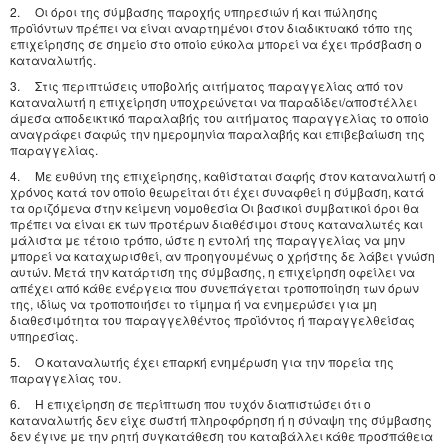
2. Οι όροι της σύμβασης παροχής υπηρεσιών ή και πώλησης
προϊόντων πρέπει να είναι αναρτημένοι στον διαδικτυακό τόπο της
επιχείρησης σε σημείο στο οποίο εύκολα μπορεί να έχει πρόσβαση ο
καταναλωτής.
3. Στις περιπτώσεις υποβολής αιτήματος παραγγελίας από τον
καταναλωτή η επιχείρηση υποχρεώνεται να παραδίδει/αποστέλλει
άμεσα αποδεικτικό παραλαβής του αιτήματος παραγγελίας το οποίο
αναγράφει σαφώς την ημερομηνία παραλαβής και επιβεβαίωση της
παραγγελίας.
4. Με ευθύνη της επιχείρησης, καθίσταται σαφής στον καταναλωτή ο
χρόνος κατά τον οποίο θεωρείται ότι έχει συναφθεί η σύμβαση, κατά
τα οριζόμενα στην κείμενη νομοθεσία Οι βασικοί συμβατικοί όροι θα
πρέπει να είναι εκ των προτέρων διαθέσιμοι στους καταναλωτές και
μάλιστα με τέτοιο τρόπο, ώστε η εντολή της παραγγελίας να μην
μπορεί να καταχωρισθεί, αν προηγουμένως ο χρήστης δε λάβει γνώση
αυτών. Μετά την κατάρτιση της σύμβασης, η επιχείρηση οφείλει να
απέχει από κάθε ενέργεια που συνεπάγεται τροποποίηση των όρων
της, ιδίως να τροποποιήσει το τίμημα ή να ενημερώσει για μη
διαθεσιμότητα του παραγγελθέντος προϊόντος ή παραγγελθείσας
υπηρεσίας.
5. Ο καταναλωτής έχει επαρκή ενημέρωση για την πορεία της
παραγγελίας του.
6. Η επιχείρηση σε περίπτωση που τυχόν διαπιστώσει ότι ο
καταναλωτής δεν είχε σωστή πληροφόρηση ή η σύναψη της σύμβασης
δεν έγινε με την ρητή συγκατάθεση του καταβάλλει κάθε προσπάθεια