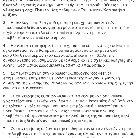
ή καταδίκες εκτός αν πληρούνται οι όροι και οι προϋποθέσεις που ο
νόμος και η Αρχή Προστασίας Δεδομένων Προσωπικού Χαρακτήρα
ορίζουν.
3. Η συλλογή, επεξεργασία, τήρηση και χρήση των λοιπών
προσωπικών δεδομένων γίνεται μόνον όταν αυτό επιτρέπεται από το
ισχύον νομοθετικό πλαίσιο και πάντα σύμφωνα με τους
προβλεπόμενους από αυτό όρους.
4. Ειδικότερα αναφορικά με την χρήση «πάσης φύσεως cookies», η
εγκατάσταση τους θα πρέπει να πραγματοποιείται μετά από
κατάλληλη ενημέρωση του καταναλωτή και επί τη βάσει της
συγκατάθεσης του, σύμφωνα με τον νόμο και τις σχετικές οδηγίες της
Αρχής Προστασίας Δεδομένων Προσωπικού Χαρακτήρα.
5. Σε περίπτωση μη συγκατάθεσης/αποδοχής "cookies", οι
επιχειρήσεις επιτρέπουν, εφόσον είναι τεχνολογικά εφικτό, τη
συνέχιση της χρήσης της ιστοσελίδας από τον καταναλωτή, χωρίς την
αποστολή των cookies.
6. Οι επιχειρήσεις εξασφαλίζουν ότι τα δεδομένα προσωπικού
χαρακτήρα που συλλέγονται δεν γνωστοποιούνται ούτε διαβιβάζονται
σε τρίτους, χωρίς την προηγούμενη ενημέρωση ή συγκατάθεση του
προσώπου που αφορούν, ή/και στις περιπτώσεις που ο νόμος
προβλέπει, σύμφωνα πάντοτε με τις ρυθμίσεις της νομοθεσίας περί
προστασίας δεδομένων προσωπικού χαρακτήρα.
7. Οι επιχειρήσεις σέβονται την επιθυμία των καταναλωτών να μην
περιλαμβάνονται σε αρχεία που έχουν ως σκοπό την πραγματοποίηση