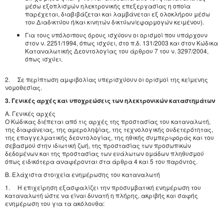
μέσω εξοπλισμών ηλεκτρονικής επεξεργασίας η οποία
παρέχεται, διαβιβάζεται και λαμβάνεται εξ ολοκλήρου μέσω
του Διαδικτύου ή/και κινητών δικτύων/εφαρμογών κειμένου).
Για τους υπόλοιπους όρους ισχύουν οι ορισμοί που υπάρχουν
στον ν. 2251/1994, όπως ισχύει, στο π.δ. 131/2003 και στον Κώδικα
Καταναλωτικής Δεοντολογίας του άρθρου 7 του ν. 3297/2004,
όπως ισχύει.
2. Σε περίπτωση αμφιβολίας υπερισχύουν οι ορισμοί της κείμενης
νομοθεσίας.
3. Γενικές αρχές και υποχρεώσεις των ηλεκτρονικών καταστημάτων
Α. Γενικές αρχές
Ο Κώδικας διέπεται από τις αρχές της προστασίας του καταναλωτή,
της διαφάνειας, της αμεροληψίας, της τεχνολογικής ουδετερότητας,
της επαγγελματικής δεοντολογίας, της ηθικής συμπεριφοράς και του
σεβασμού στην ιδιωτική ζωή, της προστασίας των προσωπικών
δεδομένων και της προστασίας των ευάλωτων ομάδων πληθυσμού
όπως ειδικότερα αναφέρονται στα άρθρα 4 και 5 του παρόντος.
Β. Ελάχιστα στοιχεία ενημέρωσης του καταναλωτή
1. Η επιχείρηση εξασφαλίζει την προσυμβατική ενημέρωση του
καταναλωτή ώστε να είναι δυνατή η πλήρης, ακριβής και σαφής
ενημέρωση του για τα ακόλουθα: