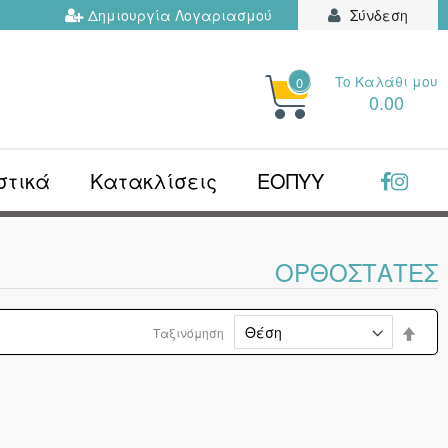
Δημιουργία Λογαριασμού
Σύνδεση
Το Kαλάθι μου
0
ΗΤΉΣΤΕ
0.00
Ν...
στικά
Κατακλίσεις
ΕΟΠΥΥ
ΟΡΘΟΣΤΆΤΕΣ
Φθίν
Ταξινόμηση
ταξι