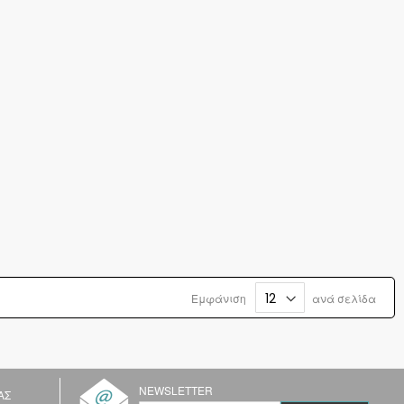
Εμφάνιση
ανά σελίδα
NEWSLETTER
ΑΣ