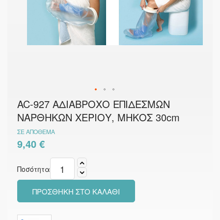
Μετάβαση
AC-927 ΑΔΙΑΒΡΟΧΟ ΕΠΙΔΕΣΜΩΝ
στην
ΝΑΡΘΗΚΩΝ ΧΕΡΙΟΥ, ΜΗΚΟΣ 30cm
αρχή
της
ΣΕ ΑΠΌΘΕΜΑ
συλλογής
εικόνων
9,40 €
Ποσότητα
ΠΡΟΣΘΉΚΗ ΣΤΟ ΚΑΛΆΘΙ