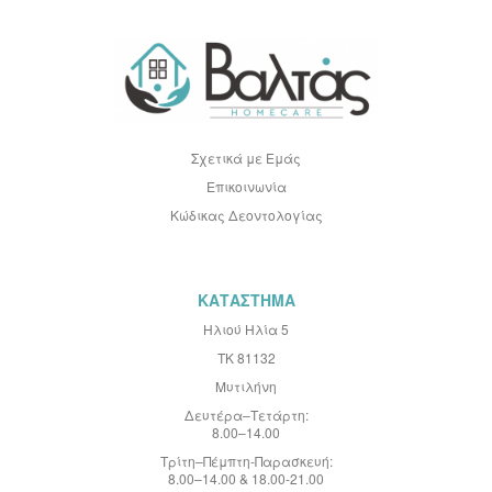
ή
σ
τ
ο
Ε
ν
η
μ
ε
Σχετικά με Εμάς
ρ
Επικοινωνία
ω
τ
Κώδικας Δεοντολογίας
ι
κ
ό
Δ
ε
ΚΑΤΑΣΤΗΜΑ
λ
τ
Ηλιού Ηλία 5
ί
ΤΚ 81132
ο
:
Μυτιλήνη
Δευτέρα–Τετάρτη:
8.00–14.00
Τρίτη–Πέμπτη-Παρασκευή:
8.00–14.00 & 18.00-21.00