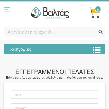
Μετάβαση
στο
περιεχόμενο
0
ΑΝ
ΤΟ
ΠΡΟ
Κατηγορίες
ΕΓΓΕΓΡΑΜΜΈΝΟΙ ΠΕΛΆΤΕΣ
Εάν έχετε λογαριασμό, συνδεθείτε με τη διεύθυνση του email σας.