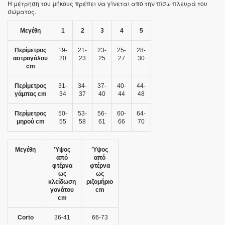
Η μέτρηση του μήκους πρέπει να γίνεται από την πίσω πλευρά του
σώματος.
Μεγέθη
1
2
3
4
5
Περίμετρος
19-
21-
23-
25-
28-
αστραγάλου
20
23
25
27
30
cm
Περίμετρος
31-
34-
37-
40-
44-
γάμπας cm
34
37
40
44
48
Περίμετρος
50-
53-
56-
60-
64-
μηρού cm
55
58
61
66
70
Μεγέθη
Ύψος
Ύψος
από
από
φτέρνα
φτέρνα
ως
ως
κλείδωση
ριζομήριο
γονάτου
cm
cm
Corto
36-41
66-73