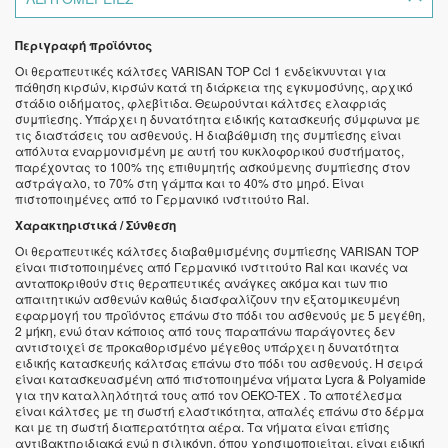
Περιγραφή προϊόντος
Οι θεραπευτικές κάλτσες VARISAN TOP Ccl 1 ενδείκνυνται για
πάθηση κιρσών, κιρσών κατά τη διάρκεια της εγκυμοσύνης, αρχικό
στάδιο οιδήματος, φλεβίτιδα. Θεωρούνται κάλτσες ελαφριάς
συμπίεσης. Υπάρχει η δυνατότητα ειδικής κατασκευής σύμφωνα με
τις διαστάσεις του ασθενούς. Η διαβάθμιση της συμπίεσης είναι
απόλυτα εναρμονισμένη με αυτή του κυκλοφορικού συστήματος,
παρέχοντας το 100% της επιθυμητής ασκούμενης συμπίεσης στον
αστράγαλο, το 70% στη γάμπα και το 40% στο μηρό. Είναι
πιστοποιημένες από το Γερμανικό ινστιτούτο Ral.
Χαρακτηριστικά / Σύνθεση
Οι θεραπευτικές κάλτσες διαβαθμισμένης συμπίεσης VARISAN TOP
είναι πιστοποιημένες από Γερμανικό ινστιτούτο Ral και ικανές να
ανταποκριθούν στις θεραπευτικές ανάγκες ακόμα και των πιο
απαιτητικών ασθενών καθώς διασφαλίζουν την εξατομικευμένη
εφαρμογή του προϊόντος επάνω στο πόδι του ασθενούς με 5 μεγέθη,
2 μήκη, ενώ όταν κάποιος από τους παραπάνω παράγοντες δεν
αντιστοιχεί σε προκαθορισμένο μέγεθος υπάρχει η δυνατότητα
ειδικής κατασκευής κάλτσας επάνω στο πόδι του ασθενούς. Η σειρά
είναι κατασκευασμένη από πιστοποιημένα νήματα Lycra & Polyamide
για την καταλληλότητά τους από τον OEKO-TEX . To αποτέλεσμα
είναι κάλτσες με τη σωστή ελαστικότητα, απαλές επάνω στο δέρμα
και με τη σωστή διαπερατότητα αέρα. Τα νήματα είναι επίσης
αντιβακτηριδιακά ενώ η σιλικόνη, όπου χρησιμοποιείται, είναι ειδική