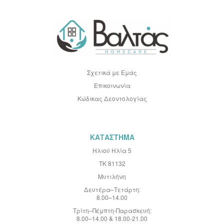
ή
σ
τ
ο
Ε
ν
η
μ
ε
Σχετικά με Εμάς
ρ
Επικοινωνία
ω
τ
Κώδικας Δεοντολογίας
ι
κ
ό
Δ
ε
ΚΑΤΑΣΤΗΜΑ
λ
Ηλιού Ηλία 5
τ
ί
ΤΚ 81132
ο
:
Μυτιλήνη
Δευτέρα–Τετάρτη:
8.00–14.00
Τρίτη–Πέμπτη-Παρασκευή:
8.00–14.00 & 18.00-21.00