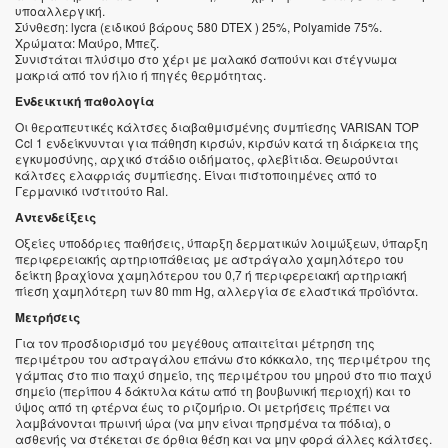
υποαλλεργική.
Σύνθεση: lycra (ειδικού βάρους 580 DTEX ) 25%, Polyamide 75%.
Χρώματα: Μαύρο, Μπεζ.
Συνιστάται πλύσιμο στο χέρι με μαλακό σαπούνι και στέγνωμα
μακριά από τον ήλιο ή πηγές θερμότητας.
Ενδεικτική παθολογία
Οι θεραπευτικές κάλτσες διαβαθμισμένης συμπίεσης VARISAN TOP
Ccl 1 ενδείκνυνται για πάθηση κιρσών, κιρσών κατά τη διάρκεια της
εγκυμοσύνης, αρχικό στάδιο οιδήματος, φλεβίτιδα. Θεωρούνται
κάλτσες ελαφριάς συμπίεσης. Είναι πιστοποιημένες από το
Γερμανικό ινστιτούτο Ral.
Αντενδείξεις
Οξείες υποδόριες παθήσεις, ύπαρξη δερματικών λοιμώξεων, ύπαρξη
περιφερειακής αρτηριοπάθειας με αστράγαλο χαμηλότερο του
δείκτη βραχίονα χαμηλότερου του 0,7 ή περιφερειακή αρτηριακή
πίεση χαμηλότερη των 80 mm Hg, αλλεργία σε ελαστικά προϊόντα.
Μετρήσεις
Για τον προσδιορισμό του μεγέθους απαιτείται μέτρηση της
περιμέτρου του αστραγάλου επάνω στο κόκκαλο, της περιμέτρου της
γάμπας στο πιο παχύ σημείο, της περιμέτρου του μηρού στο πιο παχύ
σημείο (περίπου 4 δάκτυλα κάτω από τη βουβωνική περιοχή) και το
ύψος από τη φτέρνα έως το ριζομήριο. Οι μετρήσεις πρέπει να
λαμβάνονται πρωινή ώρα (να μην είναι πρησμένα τα πόδια), ο
ασθενής να στέκεται σε όρθια θέση και να μην φορά άλλες κάλτσες.