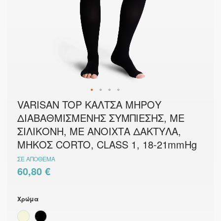
Μετάβαση
VARISAN TOP ΚΑΛΤΣΑ ΜΗΡΟΥ
στην
ΔΙΑΒΑΘΜΙΣΜΕΝΗΣ ΣΥΜΠΙΕΣΗΣ, ΜΕ
αρχή
της
ΣΙΛΙΚΟΝΗ, ΜΕ ΑΝΟΙΧΤΑ ΔΑΚΤΥΛΑ,
συλλογής
εικόνων
ΜΗΚΟΣ CORTO, CLASS 1, 18-21mmHg
ΣΕ ΑΠΌΘΕΜΑ
60,80 €
Χρώμα