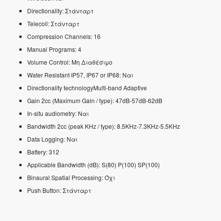
Directionality: Στάνταρτ
Telecoil: Στάνταρτ
Compression Channels: 16
Manual Programs: 4
Volume Control: Μη Διαθέσιμο
Water Resistant IP57, IP67 or IP68: Ναι
Directionality technologyMulti-band Adaptive
Gain 2cc (Maximum Gain / type): 47dB-57dB-62dB
In-situ audiometry: Ναι
Bandwidth 2cc (peak KHz / type): 8.5KHz-7.3KHz-5.5KHz
Data Logging: Ναι
Battery: 312
Applicable Bandwidth (dB): S(80) P(100) SP(100)
Binaural Spatial Processing: Όχι
Push Button: Στάνταρτ