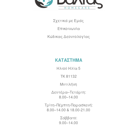
ν
η
μ
ε
Σχετικά με Εμάς
ρ
Επικοινωνία
ω
τ
Κώδικας Δεοντολογίας
ι
κ
ό
Δ
ε
ΚΑΤΑΣΤΗΜΑ
λ
τ
Ηλιού Ηλία 5
ί
ΤΚ 81132
ο
:
Μυτιλήνη
Δευτέρα–Τετάρτη:
8.00–14.00
Τρίτη–Πέμπτη-Παρασκευή:
8.00–14.00 & 18.00-21.00
Σάββατο:
9.00–14.00