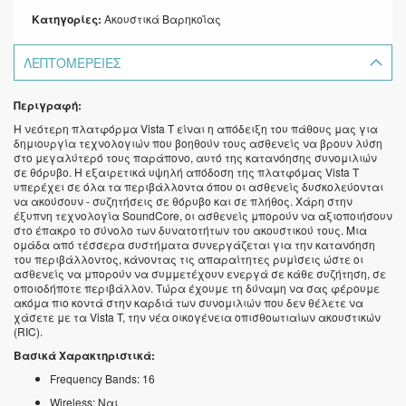
Κατηγορίες:
Ακουστικά Βαρηκοΐας
ΛΕΠΤΟΜΈΡΕΙΕΣ
Περιγραφή:
Η νεότερη πλατφόρμα Vista T είναι η απόδειξη του πάθους μας για
δημιουργία τεχνολογιών που βοηθούν τους ασθενείς να βρουν λύση
στο μεγαλύτερό τους παράπονο, αυτό της κατανόησης συνομιλιών
σε θόρυβο. Η εξαιρετικά υψηλή απόδοση της πλατφόμας Vista T
υπερέχει σε όλα τα περιβάλλοντα όπου οι ασθενείς δυσκολεύονται
να ακούσουν - συζητήσεις σε θόρυβο και σε πλήθος. Χάρη στην
έξυπνη τεχνολογία SoundCore, οι ασθενείς μπορούν να αξιοποιήσουν
στο έπακρο το σύνολο των δυνατοτήτων του ακουστικού τους. Μια
ομάδα από τέσσερα συστήματα συνεργάζεται για την κατανόηση
του περιβάλλοντος, κάνοντας τις απαραίτητες ρυμίσεις ώστε οι
ασθενείς να μπορούν να συμμετέχουν ενεργά σε κάθε συζήτηση, σε
οποιοδήποτε περιβάλλον. Τώρα έχουμε τη δύναμη να σας φέρουμε
ακόμα πιο κοντά στην καρδιά των συνομιλιών που δεν θέλετε να
χάσετε με τα Vista T, την νέα οικογένεια οπισθοωτιαίων ακουστικών
(RIC).
Βασικά Χαρακτηριστικά:
Frequency Bands: 16
Wireless: Ναι