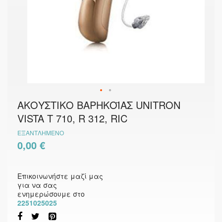
Μετάβαση
ΑΚΟΥΣΤΙΚΟ ΒΑΡΗΚΟΪΑΣ UNITRON
στην
VISTA T 710, R 312, RIC
αρχή
της
ΕΞΑΝΤΛΗΜΈΝΟ
συλλογής
εικόνων
0,00 €
Επικοινωνήστε μαζί μας
για να σας
ενημερώσουμε στο
2251025025