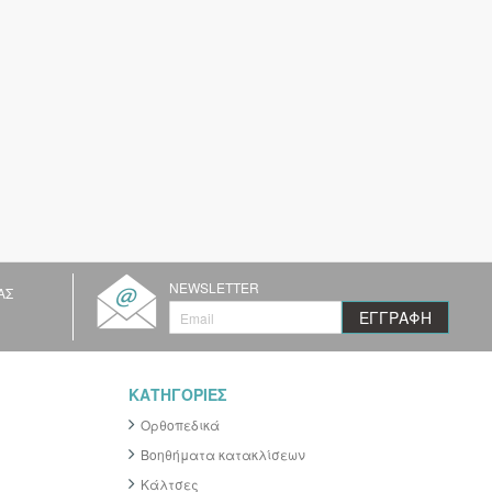
NEWSLETTER
ΑΣ
Ε
ΕΓΓΡΑΦΉ
γ
γ
ρ
α
ΚΑΤΗΓΟΡΙΕΣ
φ
ή
Ορθοπεδικά
σ
τ
Βοηθήματα κατακλίσεων
ο
Κάλτσες
Ε