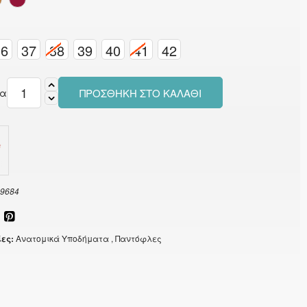
36
37
38
39
40
41
42
τα
ΠΡΟΣΘΉΚΗ ΣΤΟ ΚΑΛΆΘΙ
9684
ες:
Ανατομικά Υποδήματα
, Παντόφλες