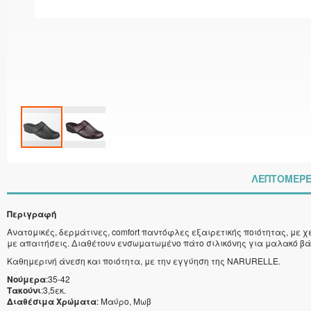
Μετάβαση
στην
αρχή
ΛΕΠΤΟΜΈΡΕ
της
συλλογής
εικόνων
Περιγραφή
Ανατομικές, δερμάτινες, comfort παντόφλες εξαιρετικής ποιότητας, με 
με απαιτήσεις. Διαθέτουν ενσωματωμένο πάτο σιλικόνης για μαλακό βά
Καθημερινή άνεση και ποιότητα, με την εγγύηση της NARURELLE.
Νούμερα
:35-42
Τακούνι
:3,5εκ.
Διαθέσιμα Χρώματα
: Μαύρο, Μωβ